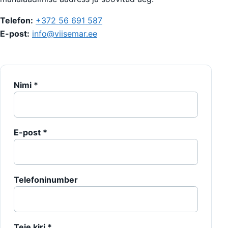
Telefon:
+372 56 691 587
E-post:
info@viisemar.ee
Nimi *
E-post *
Telefoninumber
Teie kiri *