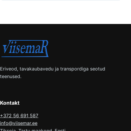
Eriveod, tavakaubavedu ja transpordiga seotud
teenused.
Kontakt
+372 56 691 587
info@viisemar.ee
Tiksoja, Tartu maakond, Eesti