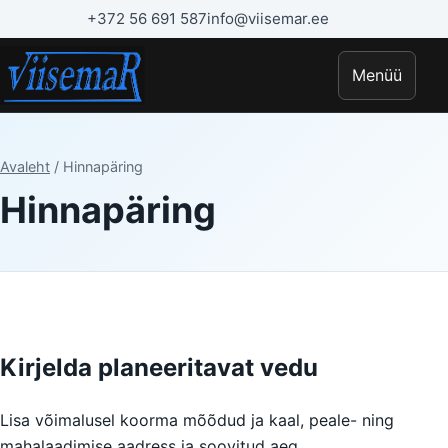
+372 56 691 587
info@viisemar.ee
Menüü
Avaleht
/ Hinnapäring
Hinnapäring
Kirjelda planeeritavat vedu
Lisa võimalusel koorma mõõdud ja kaal, peale- ning
mahalaadimise aadress ja soovitud aeg.