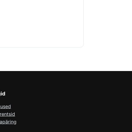
gid
nused
rentsid
apäring