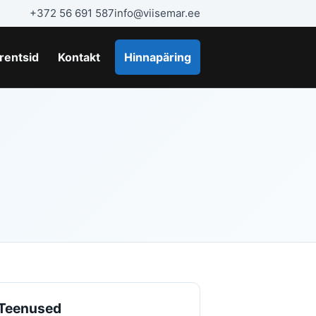
+372 56 691 587
info@viisemar.ee
rentsid
Kontakt
Hinnapäring
Teenused