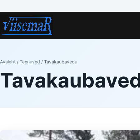
Avaleht
/
Teenused
/ Tavakaubavedu
Tavakaubave