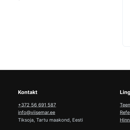
Kontakt
Lin
+372 56 691 587
Tee
info@viisemar.ee
Refe
Tiksoja, Tartu maakond, Eesti
Hinn