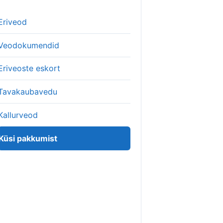
Eriveod
Veodokumendid
Eriveoste eskort
Tavakaubavedu
Kallurveod
Küsi pakkumist